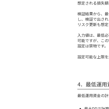
想定される損失額
検証結果から、最
し、検証で出され
リスク更新も想定
入力値は、最低必
可能ですが、この
設定は禁物です。
設定可能な上限を
4．最低運用
最低運用資金の計
最大DDで計