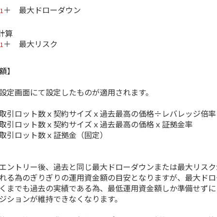
＋ 最大ドローダウン
*1
計算
＋ 最大リスク
*1
額
】
設定画面にて設定したものが適用されます。
取引ロット数ｘ契約サイズｘ過去最高の価格÷レバレッジ倍率
引ロット数ｘ契約サイズｘ過去最高の価格ｘ証拠金率
ロット数ｘ証拠金（固定）
エントリー後、過去と同じ最大ドローダウンまたは最大リスク
れる為のぎりぎりの運用資金額の目安となりますが、最大ドロ
くまでも過去の実績である為、最低運用資金額しか準備せずに
ジションが維持できなくなります。