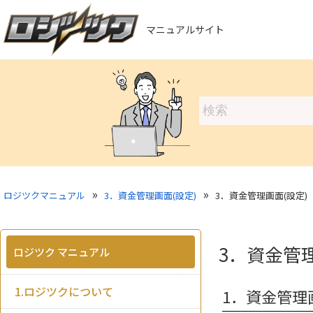
マニュアルサイト
»
»
ロジツクマニュアル
3．資金管理画面(設定)
3．資金管理画面(設定)
3．資金管理
ロジツク マニュアル
1.ロジツクについて
1．資金管理