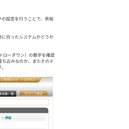
。
クの設定を行うことで、余裕
分に合ったシステムかどうか
大ドローダウン）の数字を確認
落ち込みなのか、またそのド
す。