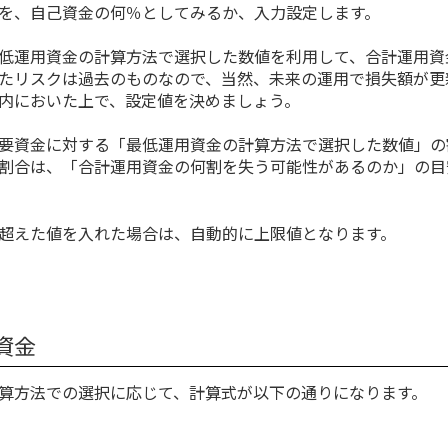
を、自己資金の何％としてみるか、入力設定します。
低運用資金の計算方法で選択した数値を利用して、合計運用資
たリスクは過去のものなので、当然、未来の運用で損失額が更
内においた上で、設定値を決めましょう。
要資金に対する「最低運用資金の計算方法で選択した数値」の
割合は、「合計運用資金の何割を失う可能性があるのか」の目
超えた値を入れた場合は、自動的に上限値となります。
資金
算方法での選択に応じて、計算式が以下の通りになります。
算