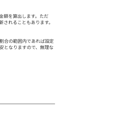
金額を算出します。ただ
新されることもあります。
割合の範囲内であれば設定
安となりますので、無理な