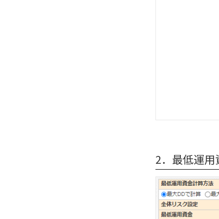
2．最低運用